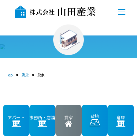
TOP
会社概要
賃貸
自社物件
Top
賃貸
貸家
売地
中古物件
賃貸
貸地
アパート
事務所・店舗
貸家
倉庫
貸駐車場