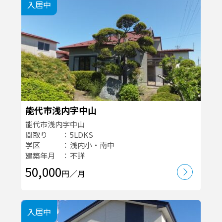
入居中
能代市浅内字中山
能代市浅内字中山
間取り
5LDKS
学区
浅内小・南中
建築年月
不詳
50,000
円／月
入居中