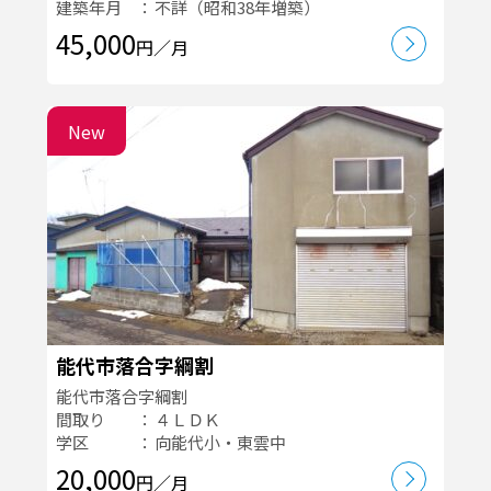
建築年月
不詳（昭和38年増築）
45,000
円／月
New
能代市落合字綱割
能代市落合字綱割
間取り
４ＬＤＫ
学区
向能代小・東雲中
20,000
円／月