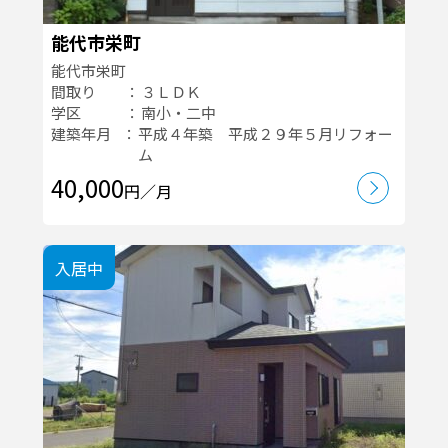
能代市栄町
能代市栄町
間取り
３ＬＤＫ
学区
南小・二中
建築年月
平成４年築 平成２９年５月リフォー
ム
40,000
円／月
入居中