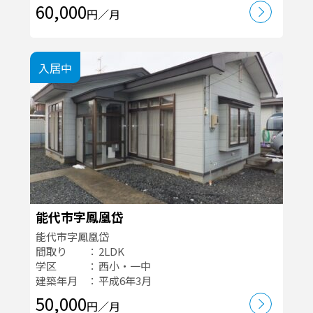
60,000
円／月
入居中
能代市字鳳凰岱
能代市字鳳凰岱
間取り
2LDK
学区
西小・一中
建築年月
平成6年3月
50,000
円／月