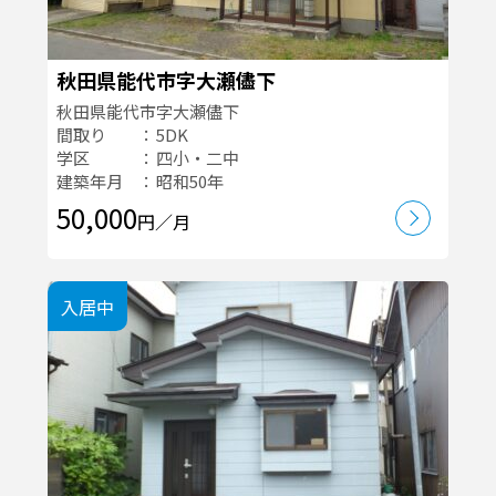
秋田県能代市字大瀬儘下
秋田県能代市字大瀬儘下
間取り
5DK
学区
四小・二中
建築年月
昭和50年
50,000
円／月
入居中