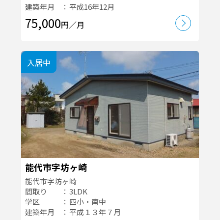
建築年月
平成16年12月
75,000
円／月
入居中
能代市字坊ヶ崎
能代市字坊ヶ崎
間取り
3LDK
学区
四小・南中
建築年月
平成１３年７月