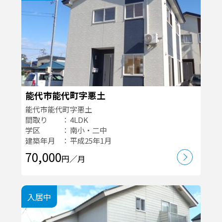
能代市能代町字悪土
能代市能代町字悪土
間取り
4LDK
学区
南小・二中
建築年月
平成25年1月
70,000
円／月
入居中