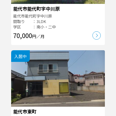
能代市能代町字中川原
能代市能代町字中川原
間取り
3LDK
学区
南小・二中
70,000
円／月
入居中
能代市東町