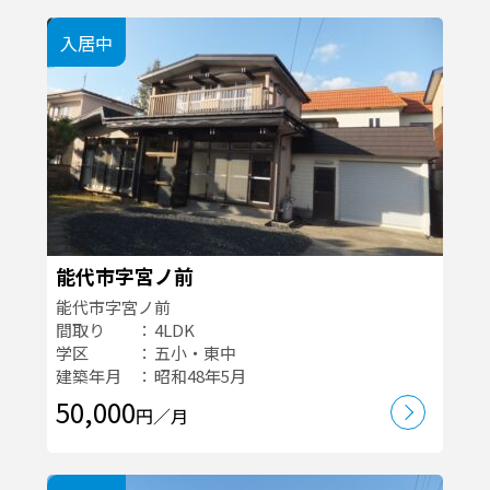
入居中
能代市字宮ノ前
能代市字宮ノ前
間取り
4LDK
学区
五小・東中
建築年月
昭和48年5月
50,000
円／月