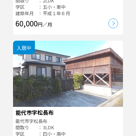
間取り
2LDK
学区
五小・東中
建築年月
平成１年６月
60,000
円／月
入居中
能代市字松長布
能代市字松長布
間取り
3LDK
学区
四小・南中