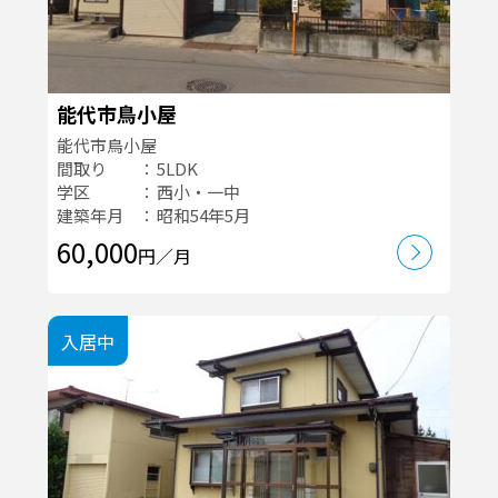
能代市鳥小屋
能代市鳥小屋
間取り
5LDK
学区
西小・一中
建築年月
昭和54年5月
60,000
円／月
入居中