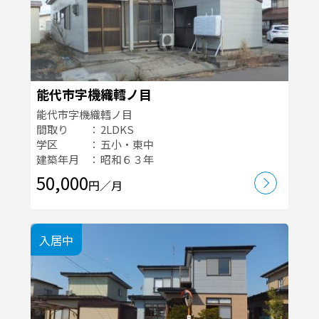
能代市字機織轌ノ目
能代市字機織轌ノ目
間取り
2LDKS
学区
五小・東中
建築年月
昭和６３年
50,000
円／月
入居中