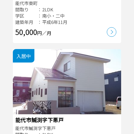
能代市東町
間取り
2LDK
学区
南小・二中
建築年月
平成6年11月
50,000
円／月
入居中
能代市鰄渕字下悪戸
能代市鰄渕字下悪戸