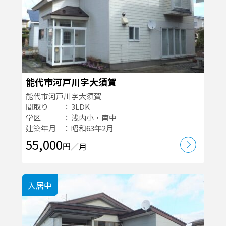
能代市河戸川字大須賀
能代市河戸川字大須賀
間取り
3LDK
学区
浅内小・南中
建築年月
昭和63年2月
55,000
円／月
入居中