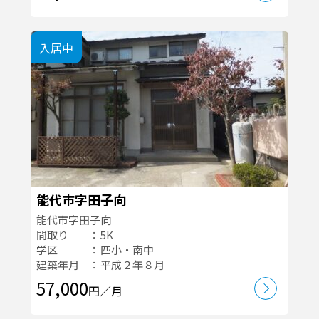
入居中
能代市字田子向
能代市字田子向
間取り
5K
学区
四小・南中
建築年月
平成２年８月
57,000
円／月