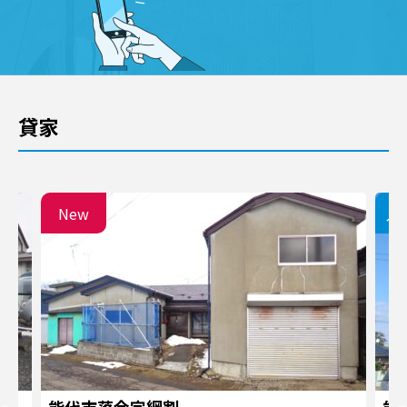
貸家
New
入