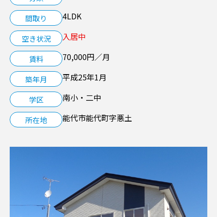
4LDK
間取り
空き家管理サービス
入居中
空き状況
LINK
70,000円／月
賃料
平成25年1月
築年月
南小・二中
学区
能代市能代町字悪土
所在地