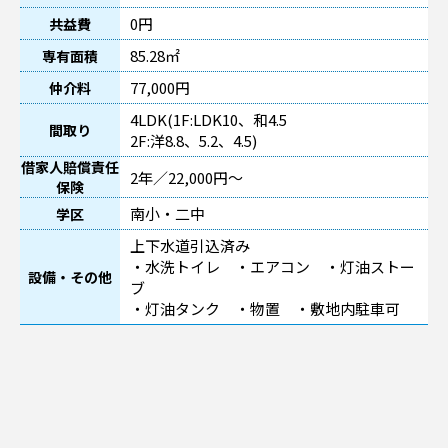
0円
共益費
85.28㎡
専有面積
77,000円
仲介料
4LDK(1F:LDK10、和4.5
間取り
2F:洋8.8、5.2、4.5)
借家人賠償責任
2年／22,000円～
保険
南小・二中
学区
上下水道引込済み
・水洗トイレ ・エアコン ・灯油ストー
設備・その他
ブ
・灯油タンク ・物置 ・敷地内駐車可