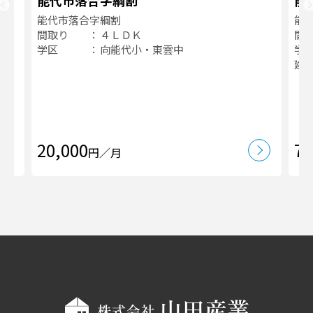
能代市落合字綱割
能
能代市落合字綱割
能
間取り
４ＬＤＫ
間
学区
向能代小・東雲中
学
建
20,000
70
円／月