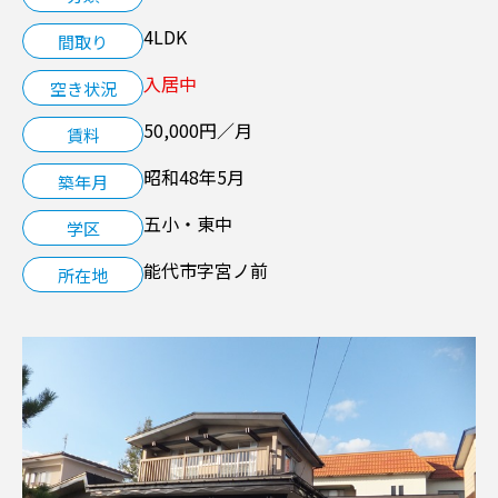
4LDK
間取り
空き家管理サービス
入居中
空き状況
LINK
50,000円／月
賃料
昭和48年5月
築年月
五小・東中
学区
能代市字宮ノ前
所在地