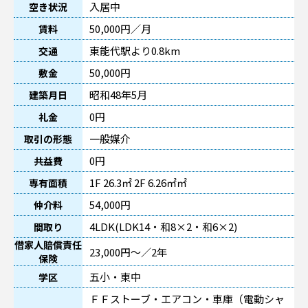
入居中
空き状況
50,000円／月
賃料
東能代駅より0.8km
交通
50,000円
敷金
昭和48年5月
建築月日
0円
礼金
一般媒介
取引の形態
0円
共益費
1F 26.3㎡ 2F 6.26㎡㎡
専有面積
54,000円
仲介料
4LDK(LDK14・和8×2・和6×2)
間取り
借家人賠償責任
23,000円～／2年
保険
五小・東中
学区
ＦＦストーブ・エアコン・車庫（電動シャ