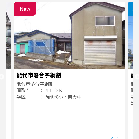
New
入
能代市落合字綱割
能
能代市落合字綱割
能
間取り
４ＬＤＫ
間
学区
向能代小・東雲中
学
建