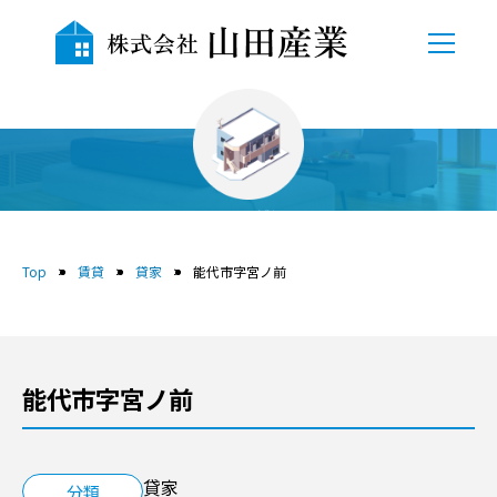
TOP
会社概要
賃貸
自社物件
Top
賃貸
貸家
能代市字宮ノ前
売地
中古物件
能代市字宮ノ前
賃貸
貸駐車場
貸家
分類