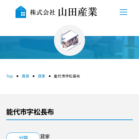
TOP
会社概要
賃貸
自社物件
Top
賃貸
貸家
能代市字松長布
売地
中古物件
能代市字松長布
賃貸
貸駐車場
貸家
分類