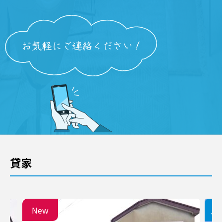
貸家
New
入