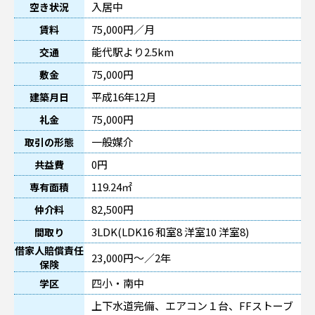
入居中
空き状況
75,000円／月
賃料
能代駅より2.5km
交通
75,000円
敷金
平成16年12月
建築月日
75,000円
礼金
一般媒介
取引の形態
0円
共益費
119.24㎡
専有面積
82,500円
仲介料
3LDK(LDK16 和室8 洋室10 洋室8)
間取り
借家人賠償責任
23,000円～／2年
保険
四小・南中
学区
上下水道完備、エアコン１台、FFストーブ