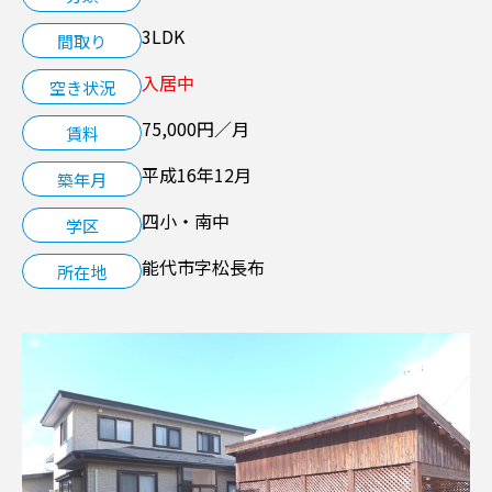
3LDK
間取り
空き家管理サービス
入居中
空き状況
LINK
75,000円／月
賃料
平成16年12月
築年月
四小・南中
学区
能代市字松長布
所在地