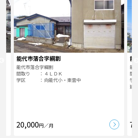
能代市落合字綱割
能
能代市落合字綱割
能
間取り
４ＬＤＫ
間
学区
向能代小・東雲中
学
建
20,000
70
円／月