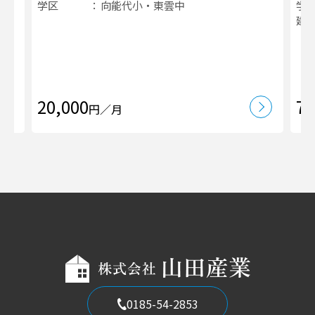
学区
向能代小・東雲中
学
建
20,000
70
円／月
0185-54-2853