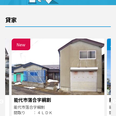
貸家
New
入
能代市落合字綱割
能
能代市落合字綱割
能
間取り
４ＬＤＫ
間