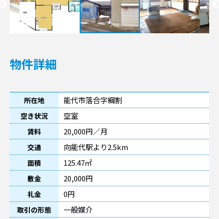
物件詳細
能代市落合字綱割
所在地
空室
空き状況
20,000円／月
賃料
向能代駅より2.5km
交通
125.47㎡
面積
20,000円
敷金
0円
礼金
一般媒介
取引の形態