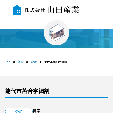
TOP
会社概要
賃貸
自社物件
Top
賃貸
貸家
能代市落合字綱割
売地
中古物件
能代市落合字綱割
賃貸
貸駐車場
貸家
分類