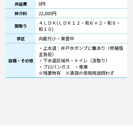
0円
共益費
22,000円
仲介料
４ＬＤＫ(ＬＤＫ１２・和６×２・和８・
間取り
和１０)
向能代小・東雲中
学区
・上水道：井戸水ポンプに難あり（修繕借
主負担）
・下水道区域外・トイレ（汲取り）
設備・その他
・プロパンガス ・車庫
※残置物有 ※賃貸の使用用途問わず