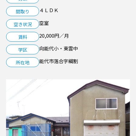
４ＬＤＫ
間取り
空き家管理サービス
空室
空き状況
LINK
20,000円／月
賃料
向能代小・東雲中
学区
能代市落合字綱割
所在地