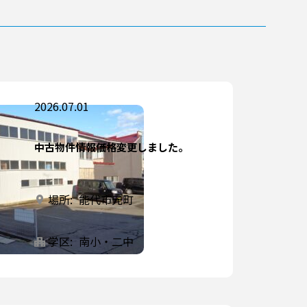
2026.07.01
中古物件情報価格変更しました。
場所:
能代市元町
学区:
南小・二中