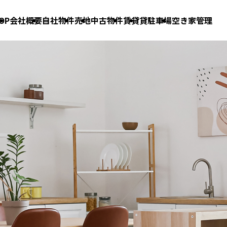
OP
会社概要
自社物件
売地
中古物件
賃貸
貸駐車場
空き家管理