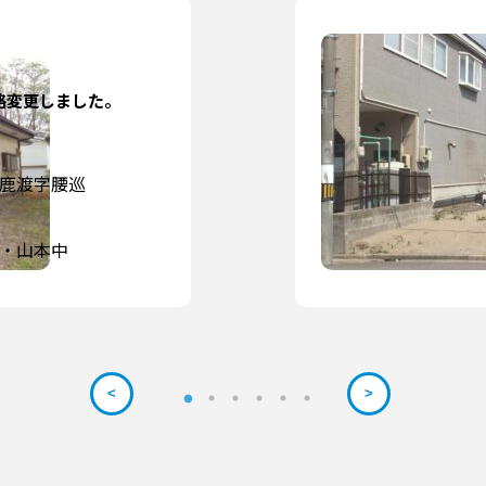
格変更しました。
鹿渡字腰巡
・山本中
<
>