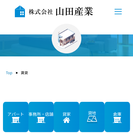
TOP
会社概要
賃貸
自社物件
Top
賃貸
売地
中古物件
賃貸
貸地
アパート
事務所・店舗
貸家
倉庫
貸駐車場