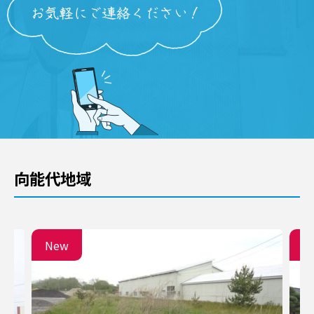
向能代地域
New
N