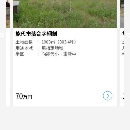
能代市落合字綱割
能
土地面積
1003㎡（303.4坪）
土
用途地域
無指定地域
用
学区
向能代小・東雲中
学
70
12
万円