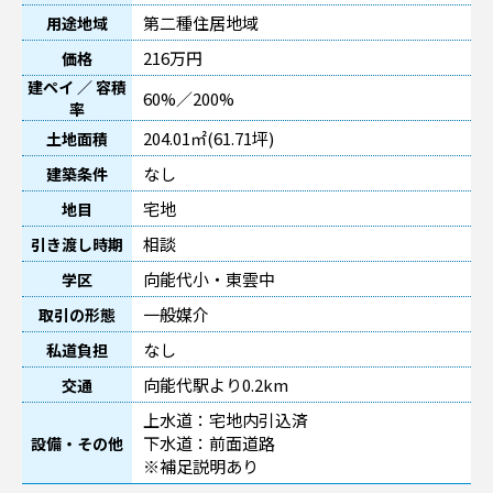
第二種住居地域
用途地域
216万円
価格
建ペイ ／ 容積
60%／200%
率
204.01㎡(61.71坪)
土地面積
なし
建築条件
宅地
地目
相談
引き渡し時期
向能代小・東雲中
学区
一般媒介
取引の形態
なし
私道負担
向能代駅より0.2km
交通
上水道：宅地内引込済
下水道：前面道路
設備・その他
※補足説明あり