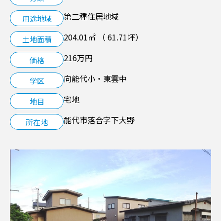
第二種住居地域
用途地域
空き家管理サービス
204.01㎡ （ 61.71坪）
土地面積
LINK
216万円
価格
向能代小・東雲中
学区
宅地
地目
能代市落合字下大野
所在地