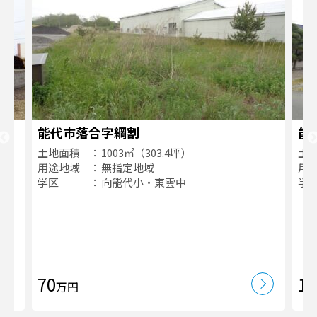
能代市落合字綱割
能
土地面積
1003㎡（303.4坪）
土
用途地域
無指定地域
用
学区
向能代小・東雲中
学
70
12
万円