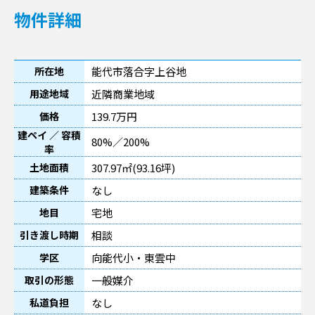
物件詳細
能代市落合字上谷地
所在地
近隣商業地域
用途地域
139.7万円
価格
建ペイ ／ 容積
80%／200%
率
307.97㎡(93.16坪)
土地面積
なし
建築条件
宅地
地目
相談
引き渡し時期
向能代小・東雲中
学区
一般媒介
取引の形態
なし
私道負担