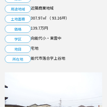
近隣商業地域
用途地域
空き家管理サービス
307.97㎡ （ 93.16坪）
土地面積
LINK
139.7万円
価格
向能代小・東雲中
学区
宅地
地目
能代市落合字上谷地
所在地