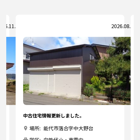
025.11.05
2026.08.05
中古住宅情報更新しました。
場所:
能代市落合字中大野台
学区:
向能代小・東雲中