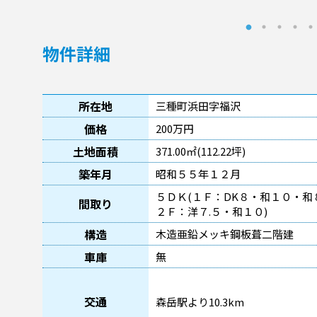
物件詳細
所在地
三種町浜田字福沢
価格
200万円
土地面積
371.00㎡(112.22坪)
築年月
昭和５５年１２月
５ＤＫ(１Ｆ：DK８・和１０・和
間取り
２Ｆ：洋７.５・和１０)
構造
木造亜鉛メッキ鋼板葺二階建
車庫
無
交通
森岳駅より10.3km