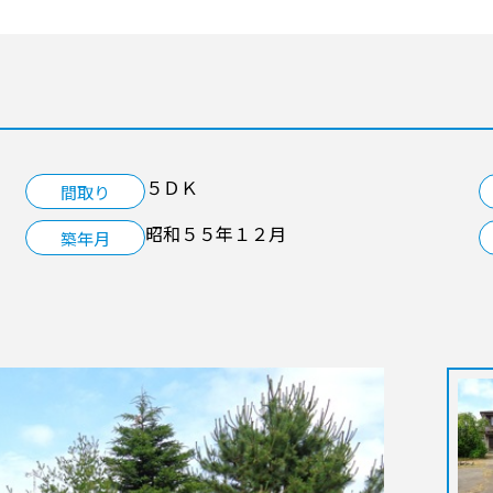
５ＤＫ
間取り
昭和５５年１２月
築年月