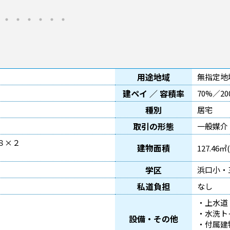
用途地域
無指定地
建ペイ ／ 容積率
70%／20
種別
居宅
取引の形態
一般媒介
８×２
建物面積
127.46㎡(
学区
浜口小・
私道負担
なし
・上水道
・水洗ト
設備・その他
・付属建