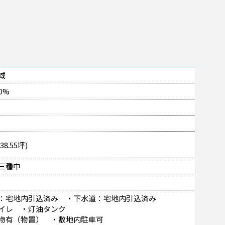
域
0%
38.55坪)
三種中
：宅地内引込済み ・下水道：宅地内引込済み
イレ ・灯油タンク
物有（物置） ・敷地内駐車可