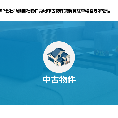
OP
会社概要
自社物件
売地
中古物件
賃貸
貸駐車場
空き家管理
中古物件