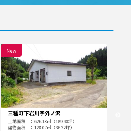
New
N
三種町下岩川字外ノ沢
土地面積
626.13㎡（189.40坪）
建物面積
120.07㎡（36.32坪）