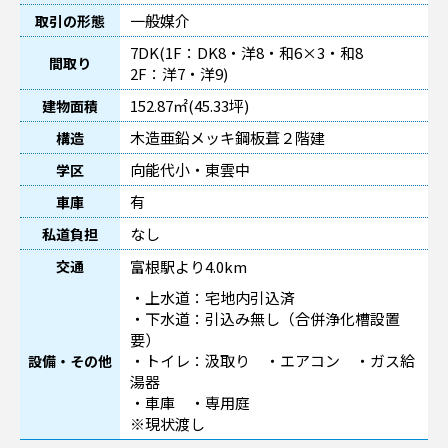
一般媒介
取引の形態
7DK(1F：DK8・洋8・和6×3・和8
間取り
2F：洋7・洋9)
152.87㎡(45.33坪)
建物面積
木造亜鉛メッキ鋼板葺２階建
構造
向能代小・東雲中
学区
有
車庫
なし
私道負担
富根駅より4.0km
交通
・上水道：宅地内引込済
・下水道：引込み無し（合併浄化槽設置
要）
・トイレ：汲取り ・エアコン ・ガス給
設備・その他
湯器
・車庫 ・専用庭
※現状渡し