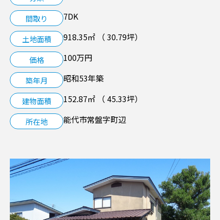
7DK
間取り
空き家管理サービス
918.35㎡ （ 30.79坪）
土地面積
LINK
100万円
価格
昭和53年築
築年月
152.87㎡ （ 45.33坪）
建物面積
能代市常盤字町辺
所在地