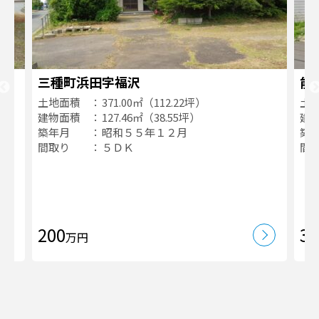
三種町浜田字福沢
能
土地面積
371.00㎡（112.22坪）
土
建物面積
127.46㎡（38.55坪）
建
築年月
昭和５５年１２月
築
間取り
５ＤＫ
間
200
30
万円