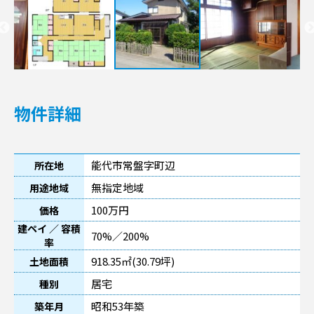
物件詳細
能代市常盤字町辺
所在地
無指定地域
用途地域
100万円
価格
建ペイ ／ 容積
70%／200%
率
918.35㎡(30.79坪)
土地面積
居宅
種別
昭和53年築
築年月