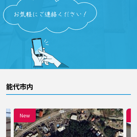
能代市内
New
N