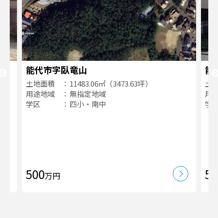
能代市字臥竜山
能
土地面積
11483.06㎡（3473.63坪）
土
用途地域
無指定地域
用
学区
四小・南中
学
500
50
万円