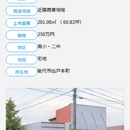
近隣商業地域
用途地域
空き家管理サービス
201.08㎡ （ 60.82坪）
土地面積
LINK
250万円
価格
南小・二中
学区
宅地
地目
能代市出戸本町
所在地