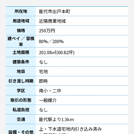
能代市出戸本町
所在地
近隣商業地域
用途地域
250万円
価格
建ペイ ／ 容積
80%／200%
率
201.08㎡(60.82坪)
土地面積
なし
建築条件
宅地
地目
即時
引き渡し時期
南小・二中
学区
一般媒介
取引の形態
なし
私道負担
能代駅より1.3km
交通
上・下水道宅地内引き込み済み
設備・その他